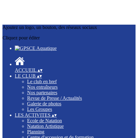
Ajoutez un logo, un bouton, des réseaux sociaux
Cliquez pour éditer
ACCUEIL
▴
▾
LE CLUB
▴
▾
Le club en bref
Nos entraîneurs
Nos partenaires
Revue de Presse / Actualités
Galerie de photos
Les Groupes
LES ACTIVITES
▴
▾
Ecole de Natation
Natation Artistique
Planning
Centre d'accession et de formation