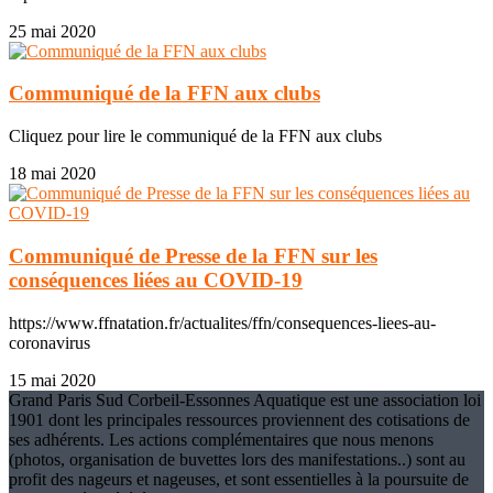
25 mai 2020
Communiqué de la FFN aux clubs
Cliquez pour lire le communiqué de la FFN aux clubs
18 mai 2020
Communiqué de Presse de la FFN sur les
conséquences liées au COVID-19
https://www.ffnatation.fr/actualites/ffn/consequences-liees-au-
coronavirus
15 mai 2020
Grand Paris Sud Corbeil-Essonnes Aquatique est une association loi
1901 dont les principales ressources proviennent des cotisations de
ses adhérents. Les actions complémentaires que nous menons
(photos, organisation de buvettes lors des manifestations..) sont au
profit des nageurs et nageuses, et sont essentielles à la poursuite de