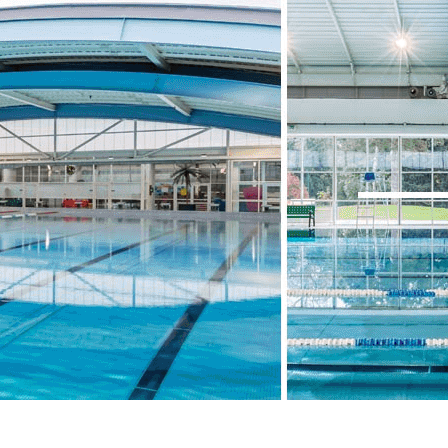
Exporter les lignes sélectionnées
Exporter toutes les colonnes
Exporter uniquement les colonnes affichées
Menu
<
>
Le club en bref
Nos entraîneurs
Nos partenaires
Revue de Presse / Actualités
Galerie de photos
Les Groupes
?>
Images de la page d'accueil
Cliquez pour éditer