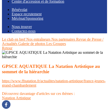
Centre d'accession et de formation
Bénévolat
Espace recrutement
Mécènat/Sponsoring
Nous trouver
Contactez-nous
Le club en bref
Nos entraîneurs
Nos partenaires
Revue de Presse /
Actualités
Galerie de photos
Les Groupes
Retour
GPSCE AQUATIQUE La Natation Artistique au
sommet de la hiérarchie
https://www.ffnatation.fr/actualites/natation-artistique/france-jeunes-
grand-chambardement
Découvrez davantage d'articles sur ces thèmes :
Natation Artistique