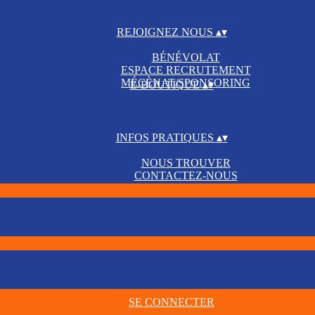
REJOIGNEZ NOUS
▴
▾
BÉNÉVOLAT
ESPACE RECRUTEMENT
MÉCÈNAT/SPONSORING
E-BOUTIQUE
▴
▾
INFOS PRATIQUES
▴
▾
NOUS TROUVER
CONTACTEZ-NOUS
SE CONNECTER