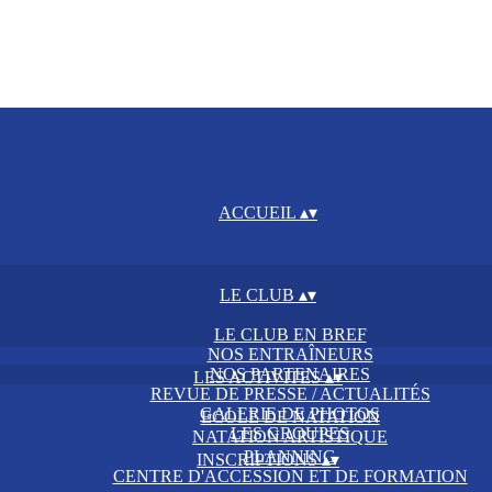
ACCUEIL
▴
▾
LE CLUB
▴
▾
LE CLUB EN BREF
NOS ENTRAÎNEURS
NOS PARTENAIRES
LES ACTIVITES
▴
▾
REVUE DE PRESSE / ACTUALITÉS
GALERIE DE PHOTOS
ECOLE DE NATATION
LES GROUPES
NATATION ARTISTIQUE
PLANNING
INSCRIPTIONS
▴
▾
CENTRE D'ACCESSION ET DE FORMATION