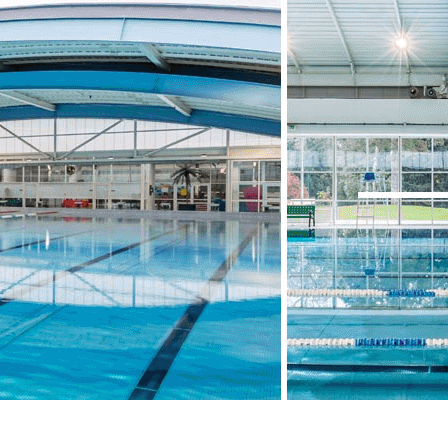
Exporter les lignes sélectionnées
Exporter toutes les colonnes
Exporter uniquement les colonnes affichées
Menu
<
>
Le club en bref
Nos entraîneurs
Nos partenaires
Revue de Presse / Actualités
Galerie de photos
Les Groupes
?>
Images de la page d'accueil
Cliquez pour éditer