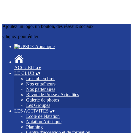
Ajoutez un logo, un bouton, des réseaux sociaux
Cliquez pour éditer
ACCUEIL
▴
▾
LE CLUB
▴
▾
Le club en bref
Nos entraîneurs
Nos partenaires
Revue de Presse / Actualités
Galerie de photos
Les Groupes
LES ACTIVITES
▴
▾
Ecole de Natation
Natation Artistique
Planning
Centre d'accession et de formation