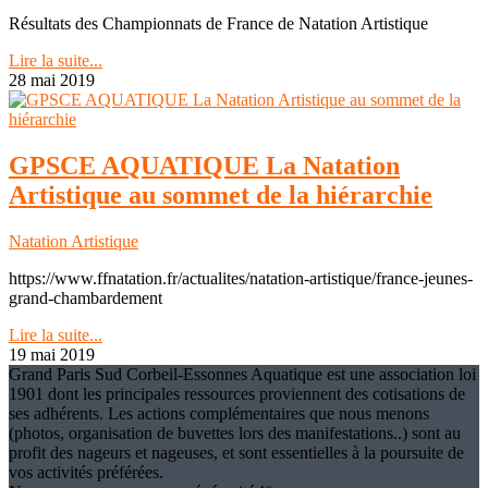
Résultats des Championnats de France de Natation Artistique
Lire la suite...
28 mai 2019
GPSCE AQUATIQUE La Natation
Artistique au sommet de la hiérarchie
Natation Artistique
https://www.ffnatation.fr/actualites/natation-artistique/france-jeunes-
grand-chambardement
Lire la suite...
19 mai 2019
Grand Paris Sud Corbeil-Essonnes Aquatique est une association loi
1901 dont les principales ressources proviennent des cotisations de
ses adhérents. Les actions complémentaires que nous menons
(photos, organisation de buvettes lors des manifestations..) sont au
profit des nageurs et nageuses, et sont essentielles à la poursuite de
vos activités préférées.