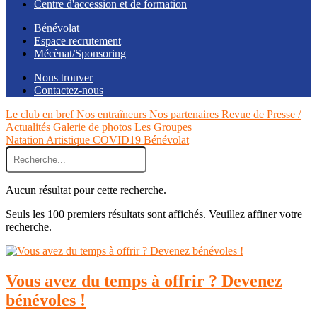
Centre d'accession et de formation
Bénévolat
Espace recrutement
Mécènat/Sponsoring
Nous trouver
Contactez-nous
Le club en bref
Nos entraîneurs
Nos partenaires
Revue de Presse /
Actualités
Galerie de photos
Les Groupes
Natation Artistique
COVID19
Bénévolat
Aucun résultat pour cette recherche.
Seuls les 100 premiers résultats sont affichés. Veuillez affiner votre
recherche.
Vous avez du temps à offrir ? Devenez
bénévoles !