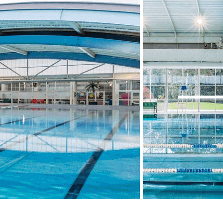
Exporter les lignes sélectionnées
Exporter toutes les colonnes
Exporter uniquement les colonnes affichées
Menu
<
>
Le club en bref
Nos entraîneurs
Nos partenaires
Revue de Presse / Actualités
Galerie de photos
Les Groupes
?>
Images de la page d'accueil
Cliquez pour éditer