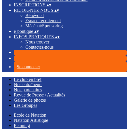
INSCRIPTIONS
▴
▾
REJOIGNEZ NOUS
▴
▾
Bénévolat
Espace recrutement
Mécènat/Sponsoring
e-boutique
▴
▾
INFOS PRATIQUES
▴
▾
Nous trouver
Contactez-nous
Se connecter
Le club en bref
Nos entraîneurs
Nos partenaires
Revue de Presse / Actualités
Galerie de photos
Les Groupes
Ecole de Natation
Natation Artistique
Planning