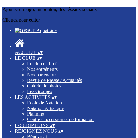
Ajoutez un logo, un bouton, des réseaux sociaux
Cliquez pour éditer
ACCUEIL
▴
▾
LE CLUB
▴
▾
Le club en bref
Nos entraîneurs
Nos partenaires
Revue de Presse / Actualités
Galerie de photos
Les Groupes
LES ACTIVITES
▴
▾
Ecole de Natation
Natation Artistique
Planning
Centre d'accession et de formation
INSCRIPTIONS
▴
▾
REJOIGNEZ NOUS
▴
▾
Bénévolat