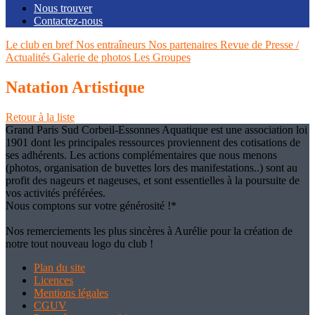
Nous trouver
Contactez-nous
Le club en bref
Nos entraîneurs
Nos partenaires
Revue de Presse /
Actualités
Galerie de photos
Les Groupes
Natation Artistique
Retour à la liste
Grand Paris Sud Corbeil-Essonnes Aquatique est une association loi
1901 dont les principales ressources proviennent des cotisations de
ses adhérents. Les actions complémentaires que nous menons
(photos, organisation de buvettes lors des manifestations..) sont au
profit des nageurs et nageuses, et sont essentielles à la poursuite de
vos activités préférées.
Nous comptons sur votre générosité !*
Nos remerciements les plus sincères à Aurélie pour la création de
notre tout nouveau logo du club !
Plan du site
Licences
Mentions légales
CGUV