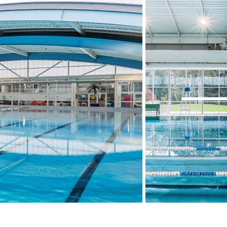
Menu
<
>
Le club en bref
Nos entraîneurs
Nos partenaires
Revue de Presse / Actualités
Galerie de photos
Les Groupes
?>
Images de la page d'accueil
Cliquez pour éditer